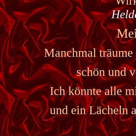
Wirk
Held
Mei
Manchmal träume i
schön und v
Ich könnte alle 
und ein Lächeln a